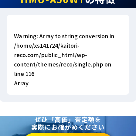
Warning
: Array to string conversion in
/home/xs141724/kaitori-
reco.com/public_html/wp-
content/themes/reco/single.php
on
line
116
Array
ぜひ「高価」査定額を
実際にお確かめください