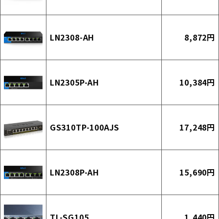
LN2308-AH
8,872円
LN2305P-AH
10,384円
GS310TP-100AJS
17,248円
LN2308P-AH
15,690円
TL-SG105
1,440円