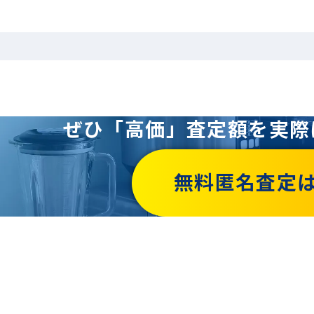
ぜひ「高価」査定額を
実際
無料匿名査定