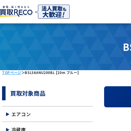
B
TOPページ
＞
BSLS6ANU200BL [20m ブルー]
買取対象商品
エアコン
冷蔵庫