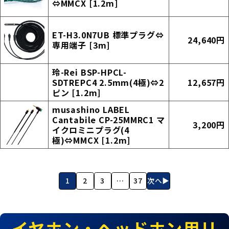
⇔MMCX [1.2m]
ET-H3.0N7UB 標準プラグ⇔
24,640円
専用端子 [3m]
玲-Rei BSP-HPCL-
SDTREPC4 2.5mm(4極)⇔2
12,657円
ピン [1.2m]
musashino LABEL
Cantabile CP-25MMRC1 マ
3,200円
イクロミニプラグ(4
極)⇔MMCX [1.2m]
1
2
3
…
37
次へ▶
イヤホン・ヘッドホン用リ