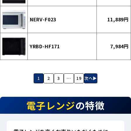
NERV-F023
11,889円
YRBD-HF171
7,984円
1
2
3
…
19
次へ▶
電子レンジ
の特徴