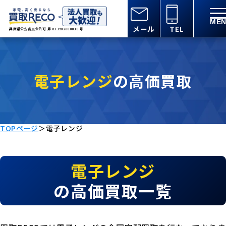
メール
TEL
兵庫県公安委員会許可 第 631502000030 号
電子レンジ
の高価買取
TOPページ
＞
電子レンジ
電子レンジ
の高価買取一覧