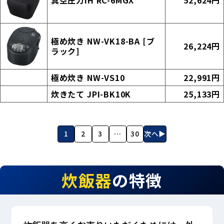
極め炊き NW-VK18-BA [ブ
26,224円
ラック]
極め炊き NW-VS10
22,991円
炊きたて JPI-BK10K
25,133円
1
2
3
…
30
次へ▶
炊飯器
の特徴