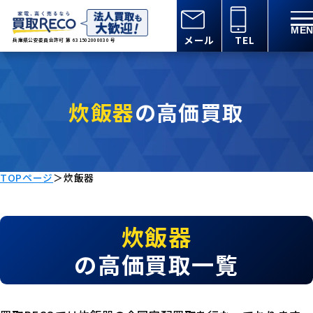
メール
TEL
兵庫県公安委員会許可 第 631502000030 号
炊飯器
の高価買取
TOPページ
＞
炊飯器
炊飯器
の高価買取一覧