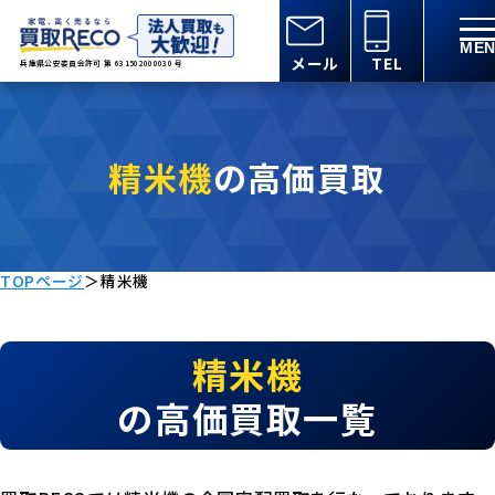
メール
TEL
兵庫県公安委員会許可 第 631502000030 号
精米機
の高価買取
TOPページ
＞
精米機
精米機
の高価買取一覧