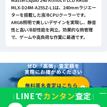
MLX-D24M-A25SZ-L1は、240mmラジエー
ターを搭載した液冷CPUクーラーです。
ARGB照明で美しいデザインを実現し、静音
性と高い冷却性能を両立。効果的な熱管理
で、ゲームや高負荷な作業に最適です。
ぜひ「高価」査定額を
実際にお確かめください
無料匿名査定はこちら
LINEで
カンタン
査定
バ
ナ
ー