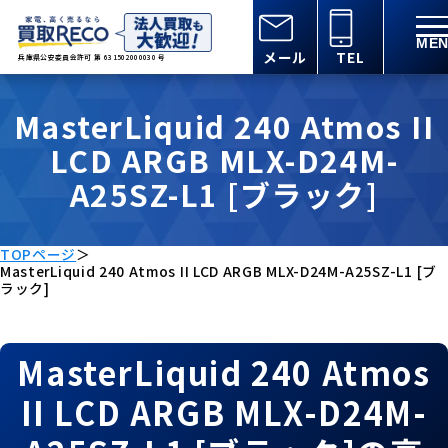
メール
TEL
兵庫県公安委員会許可 第 631502000030 号
MasterLiquid 240 Atmos II
LCD ARGB MLX-D24M-
A25SZ-L1 [ブラック]
TOPページ
＞
MasterLiquid 240 Atmos II LCD ARGB MLX-D24M-A25SZ-L1 [ブ
ラック]
MasterLiquid 240 Atmos
II LCD ARGB MLX-D24M-