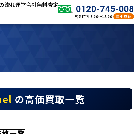
の流れ
運営会社
無料査定
0120-745-008
営業時間
9:00～18:00
年中無休
nel
の高価買取一覧
考価格一覧