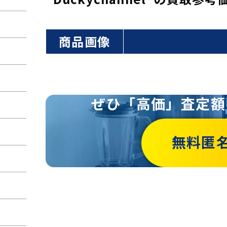
商品画像
ぜひ「高価」査定額
無料匿