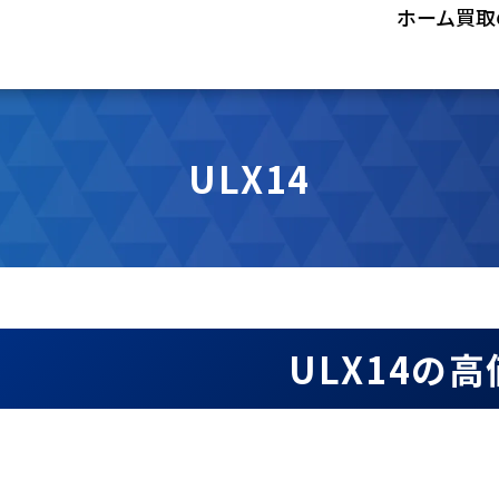
ホーム
買取
ULX14
ULX14の