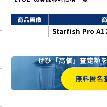
商品画像
Starfish Pro A
ぜひ「高価」査定額
無料匿名