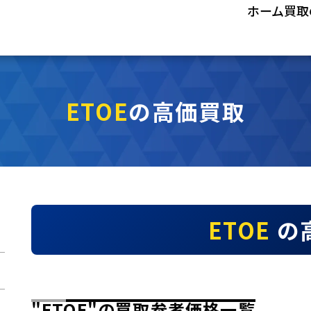
ホーム
買取
ETOE
の高価買取
ETOE
の
"ETOE"の買取参考価格一覧