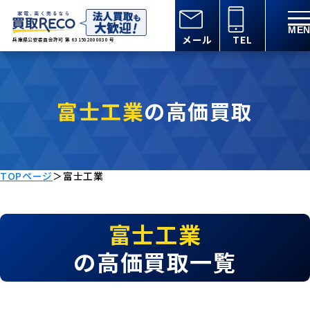
メール
TEL
兵庫県公安委員会許可 第 631502000030 号
富士工業
の高価買取
TOPページ
＞
富士工業
富士工業
の高価買取一覧