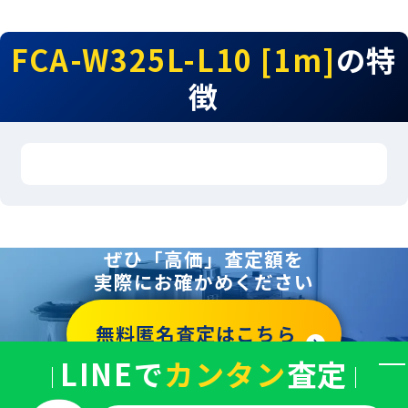
FCA-W325L-L10 [1m]
の特
徴
ぜひ「高価」査定額を
実際にお確かめください
無料匿名査定はこちら
LINEで
カンタン
査定
バ
ナ
ー