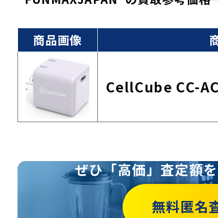
商品画像
CellCube CC-A
ぜひ「高価」査定額を
無料匿名