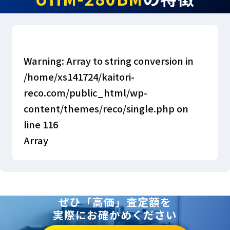
Warning
: Array to string conversion in
/home/xs141724/kaitori-
reco.com/public_html/wp-
content/themes/reco/single.php
on
line
116
Array
ぜひ「高価」査定額を
実際にお確かめください