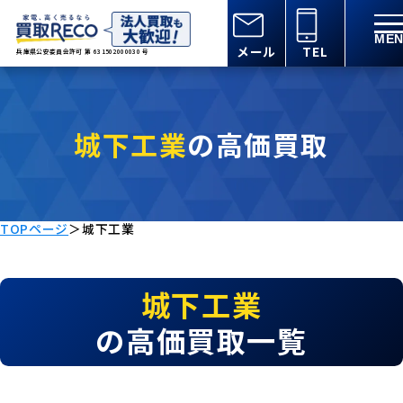
メール
TEL
兵庫県公安委員会許可 第 631502000030 号
城下工業
の高価買取
TOPページ
＞
城下工業
城下工業
の高価買取一覧