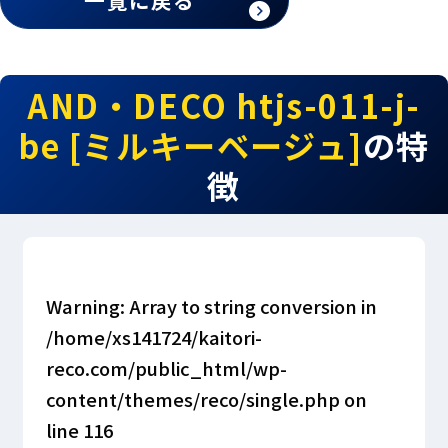
一覧に戻る
AND・DECO htjs-011-j-
be [ミルキーベージュ]
の特
徴
Warning
: Array to string conversion in
/home/xs141724/kaitori-
reco.com/public_html/wp-
content/themes/reco/single.php
on
line
116