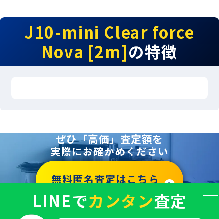
J10-mini Clear force
Nova [2m]
の特徴
ぜひ「高価」査定額を
実際にお確かめください
無料匿名査定はこちら
LINEで
カンタン
査定
バ
ナ
ー