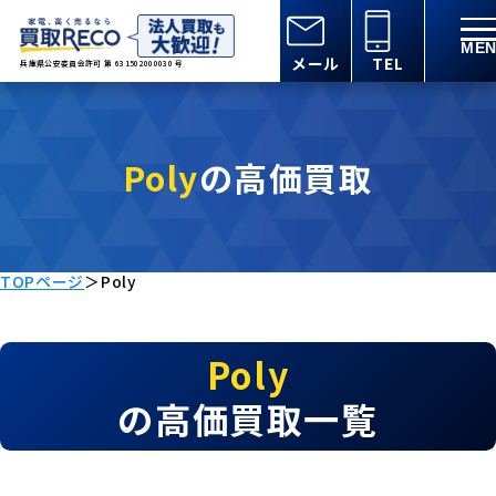
メール
TEL
兵庫県公安委員会許可 第 631502000030 号
Poly
の高価買取
TOPページ
＞
Poly
Poly
の高価買取一覧