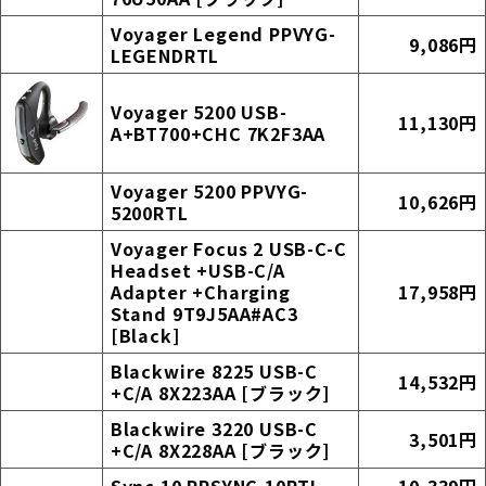
Voyager Legend PPVYG-
9,086円
LEGENDRTL
Voyager 5200 USB-
11,130円
A+BT700+CHC 7K2F3AA
Voyager 5200 PPVYG-
10,626円
5200RTL
Voyager Focus 2 USB-C-C
Headset +USB-C/A
Adapter +Charging
17,958円
Stand 9T9J5AA#AC3
[Black]
Blackwire 8225 USB-C
14,532円
+C/A 8X223AA [ブラック]
Blackwire 3220 USB-C
3,501円
+C/A 8X228AA [ブラック]