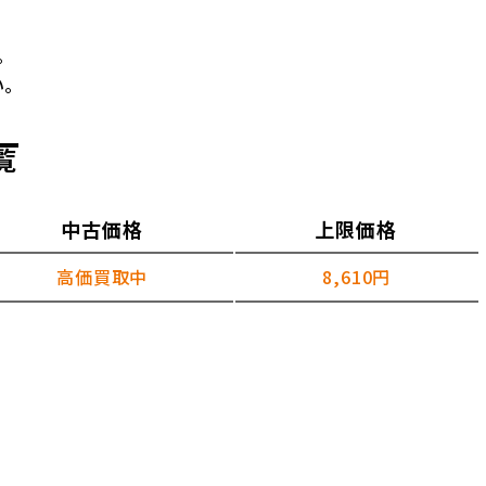
。
い。
覧
中古価格
上限価格
高価買取中
8,610円