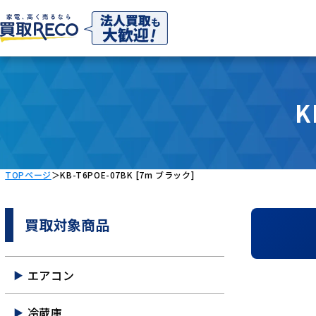
K
TOPページ
＞
KB-T6POE-07BK [7m ブラック]
買取対象商品
エアコン
冷蔵庫