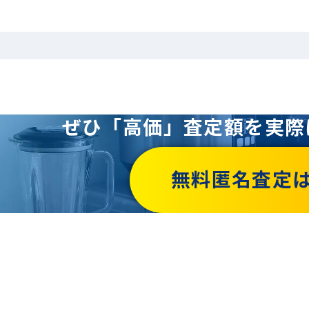
ぜひ「高価」査定額を
実際
無料匿名査定