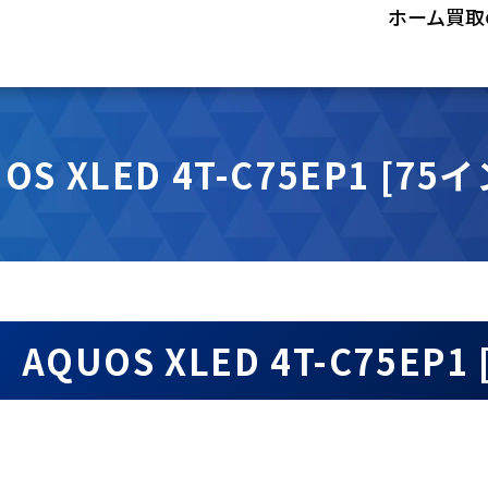
ホーム
買取
OS XLED 4T-C75EP1 [75
AQUOS XLED 4T-C75E