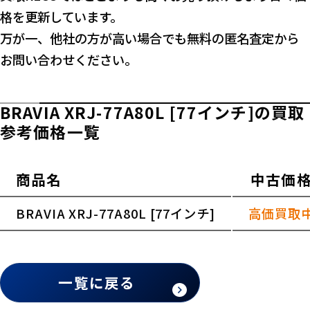
格を更新しています。
万が一、他社の方が高い場合でも無料の匿名査定から
お問い合わせください。
BRAVIA XRJ-77A80L [77インチ]の買取
参考価格一覧
商品名
中古価
横スクロールできます
BRAVIA XRJ-77A80L [77インチ]
高価買取
一覧に戻る