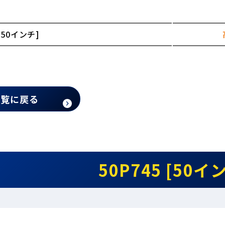
 [50インチ]
一覧に戻る
50P745 [50イ