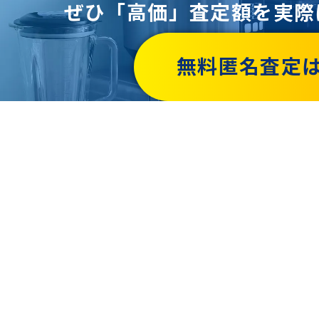
ぜひ「高価」査定額を
実際
無料匿名査定