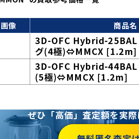
品画像
商品名
3D-OFC Hybrid-25
グ(4極)⇔MMCX [1.2m]
3D-OFC Hybrid-44B
(5極)⇔MMCX [1.2m]
ぜひ「高価」査定額を
実際
無料匿名査定