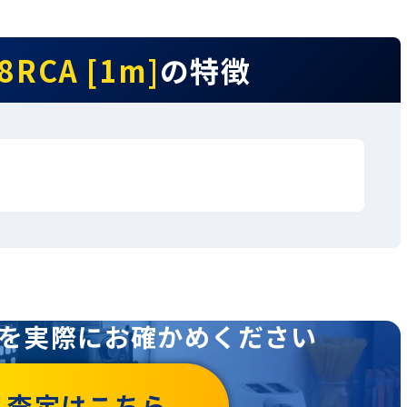
I8RCA [1m]
の特徴
を
実際にお確かめください
名査定はこちら