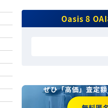
Oasis 8 OA
ぜひ「高価」査定額
無料匿